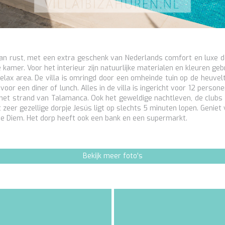
 van rust, met een extra geschenk van Nederlands comfort en luxe de
 kamer. Voor het interieur zijn natuurlijke materialen en kleuren g
lax area. De villa is omringd door een omheinde tuin op de heuve
oor een diner of lunch. Alles in de villa is ingericht voor 12 persone
 het strand van Talamanca. Ook het geweldige nachtleven, de clubs e
 zeer gezellige dorpje Jesús ligt op slechts 5 minuten lopen. Geniet 
pe Diem. Het dorp heeft ook een bank en een supermarkt.
Bekijk meer foto's