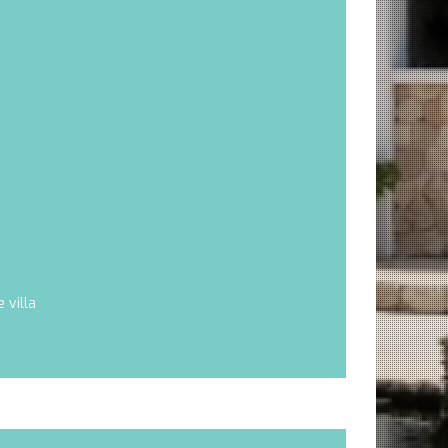
 villa