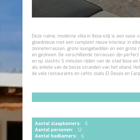
Deze ruime, moderne villa in Ibiza-stijl is een oase
gloednieuw met een compleet nieuw interieur in elke
zonneterrassen, grote loungebedden en een grote re
en gezinnen. De verschillende terrassen zijn perfect v
en op slechts 5 minuten rijden van de stad Ibiza en
als enkele van de beste stranden van het eiland. Het
de vele restaurants en cafés zoals El Deseo en Car
Aantal slaapkamers:
6
Aantal personen:
12
Aantal badkamers:
6