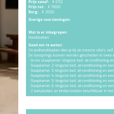
Prijs vanaf:
€ 6112
Prijs tot:
€ 11000
Borg:
€ 2000
Overige voorzieningen:
Wat is er inbegrepen:
Handdoeken
Goed om te weten:
Strandhanddoeken dien je bij de meeste villa's zelf
De boxsprings kunnen worden gescheiden in twee
· Grote slaapkamer: kingsize bed, airconditioning 
· Slaapkamer 2: kingsize bed, airconditioning en ee
· Slaapkamer 3: kingsize bed, airconditioning en ee
· Slaapkamer 4: kingsize bed, airconditioning en ee
· Slaapkamer 5: kingsize bed, airconditioning en ee
· Slaapkamer 6: kingsize bed, airconditioning en ee
· 2 babybedjes en kinderstoelen beschikbaar in he