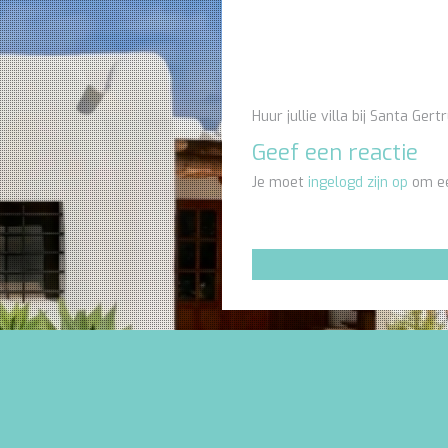
Huur jullie villa bij Santa Gert
Geef een reactie
Je moet
ingelogd zijn op
om ee