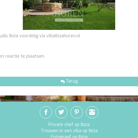
rudis Ibiza voordelig via villaibizahuren.nl
n reactie te plaatsen.
Terug
Private chef op Ibiza
Trouwen in een villa op Ibiza
Fotograaf op Ibiza