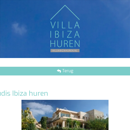
Terug
udis Ibiza huren